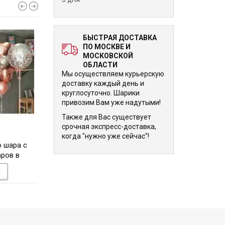
БЫСТРАЯ ДОСТАВКА
ПО МОСКВЕ И
МОСКОВСКОЙ
ОБЛАСТИ
Мы осуществляем курьерскую
доставку каждый день и
круглосуточно. Шарики
привозим Вам уже надутыми!
Также для Вас существует
срочная экспресс-доставка,
9 580 р.
9 990 р.
когда "нужно уже сейчас"!
о шара с
Букет из шариков
Сет Для самой кр
аров в
Фольгированные красные
женщины в мире на
а 50 лет
шары сердца
У
В КОРЗИНУ
В КОРЗИНУ