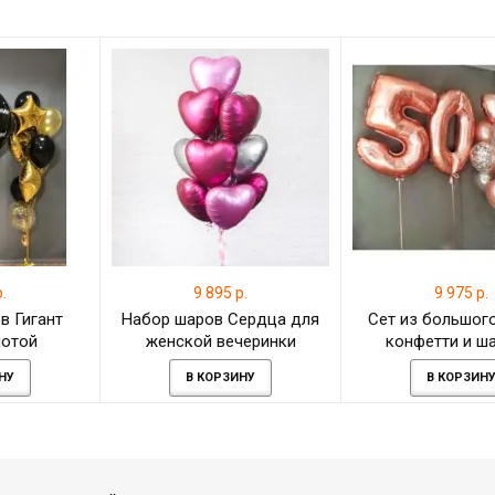
.
9 895 р.
9 975 р.
в Гигант
Набор шаров Сердца для
Сет из большог
лотой
женской вечеринки
конфетти и ш
розовом золоте н
НУ
В КОРЗИНУ
В КОРЗИН