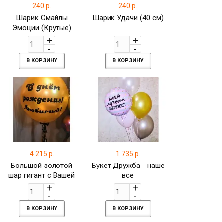
240 р.
240 р.
Шарик Смайлы
Шарик Удачи (40 см)
Эмоции (Крутые)
желтый пастель 30
см
В КОРЗИНУ
В КОРЗИНУ
4 215 р.
1 735 р.
Большой золотой
Букет Дружба - наше
шар гигант с Вашей
все
личной надписью
В КОРЗИНУ
В КОРЗИНУ