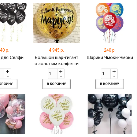
40 р.
4 945 р.
240 р.
 для Селфи
Большой шар-гигант
Шарики Чмоки-Чмоки
с золотым конфетти
и Вашей надписью
КОРЗИНУ
В КОРЗИНУ
В КОРЗИНУ