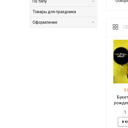
Оскор
По типу
Товары для праздника
Оформление
9 
Букет
рожден
Bi
В 