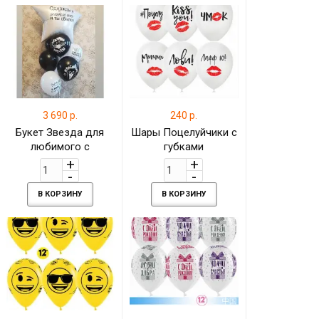
3 690 р.
240 р.
Букет Звезда для
Шары Поцелуйчики с
любимого с
губками
гелиевыми шариками
В КОРЗИНУ
В КОРЗИНУ