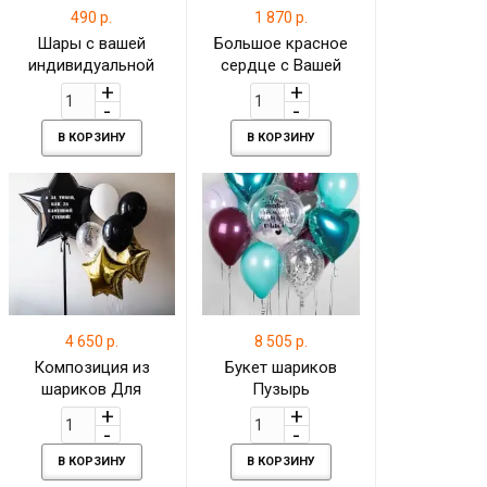
490 р.
1 870 р.
Шары с вашей
Большое красное
индивидуальной
сердце с Вашей
надписью
личной надписью
В КОРЗИНУ
В КОРЗИНУ
4 650 р.
8 505 р.
Композиция из
Букет шариков
шариков Для
Пузырь
мужчины с
фольгированными
звёздами, конфетти
В КОРЗИНУ
В КОРЗИНУ
и бело-чёрными