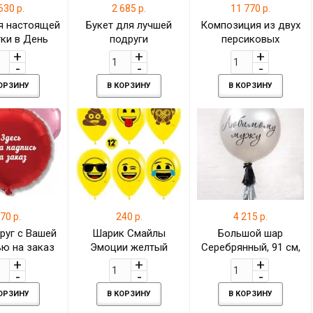
630 р.
2 685 р.
11 770 р.
я настоящей
Букет для лучшей
Композиция из двух
ки в День
подруги
персиковых
ждения
фонтанов и шара
Баблс (Bubbles) c
Вашей надписью
КОРЗИНУ
В КОРЗИНУ
В КОРЗИНУ
70 р.
240 р.
4 215 р.
руг с Вашей
Шарик Смайлы
Большой шар
ю на заказ
Эмоции желтый
Серебрянный, 91 см,
пастель 30 см
металлик
КОРЗИНУ
В КОРЗИНУ
В КОРЗИНУ