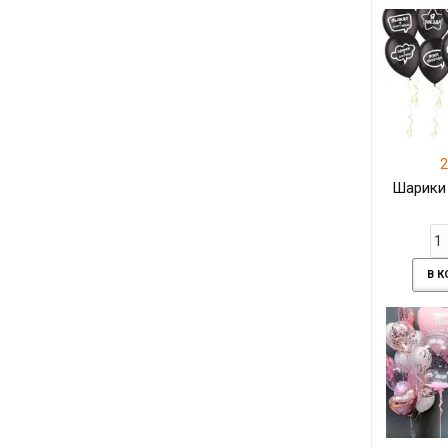
2
Шарики
В 