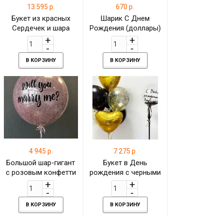
13 595 р.
670 р.
Букет из красных
Шарик С Днем
Сердечек и шара
Рождения (доллары)
Баблс (Bubbles) с
Черный 46 см
Вашей персональной
надписью
В КОРЗИНУ
В КОРЗИНУ
4 945 р.
7 275 р.
Большой шар-гигант
Букет в День
с розовым конфетти
рождения с черными
и Вашей надписью
перьями и золотыми
сердцами
В КОРЗИНУ
В КОРЗИНУ