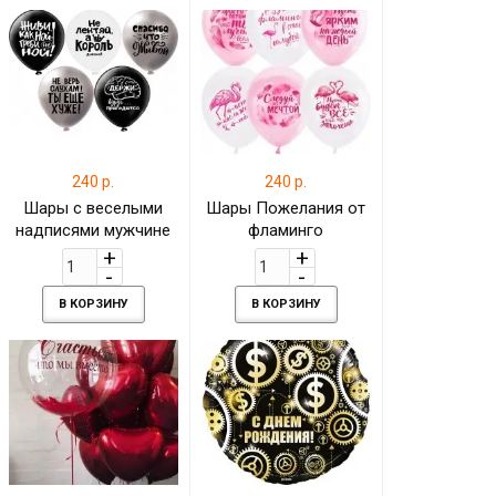
латексными шарами
240 р.
240 р.
Шары с веселыми
Шары Пожелания от
надписями мужчине
фламинго
В КОРЗИНУ
В КОРЗИНУ