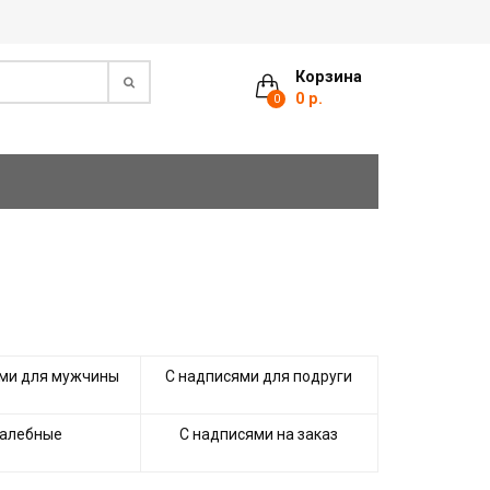
Корзина
0 р.
0
ми для мужчины
С надписями для подруги
алебные
С надписями на заказ