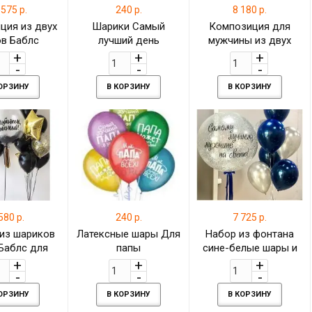
 575 р.
240 р.
8 180 р.
ция из двух
Шарики Самый
Композиция для
в Баблс
лучший день
мужчины из двух
s) с Вашей
фонтанов и шара-
ю и сердца
гиганта с Вашей
личной надписью
КОРЗИНУ
В КОРЗИНУ
В КОРЗИНУ
580 р.
240 р.
7 725 р.
из шариков
Латексные шары Для
Набор из фонтана
Баблс для
папы
сине-белые шары и
 с золотыми
шар гигант с
и и шарами
серебряным
нфетти
конфетти
КОРЗИНУ
В КОРЗИНУ
В КОРЗИНУ