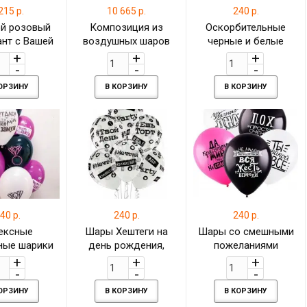
215 р.
10 665 р.
240 р.
й розовый
Композиция из
Оскорбительные
ант с Вашей
воздушных шаров
черные и белые
 надписью
Черно-серебрянные
шары и большой шар
с надписью
КОРЗИНУ
В КОРЗИНУ
В КОРЗИНУ
40 р.
240 р.
240 р.
ексные
Шары Хештеги на
Шары со смешными
ные шарики
день рождения,
пожеланиями
ник с гелием
прозрачные
девушке
КОРЗИНУ
В КОРЗИНУ
В КОРЗИНУ