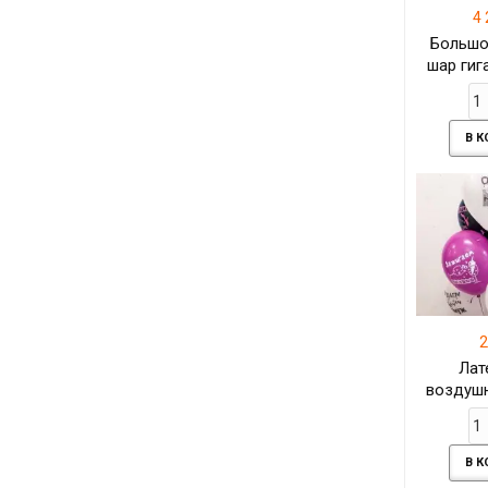
4 
Большо
шар гиг
личной
В 
2
Лат
воздуш
на девич
В 