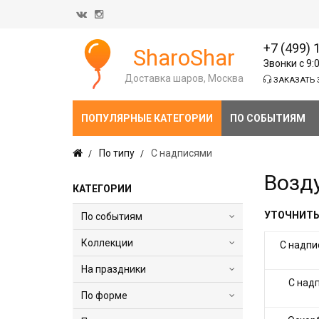
+7 (499) 
SharoShar
Звонки с 9:
Доставка шаров, Москва
ЗАКАЗАТЬ 
ПОПУЛЯРНЫЕ КАТЕГОРИИ
ПО СОБЫТИЯМ
По типу
С надписями
Возд
КАТЕГОРИИ
УТОЧНИТЬ
По событиям
Коллекции
С надпи
На праздники
С над
По форме