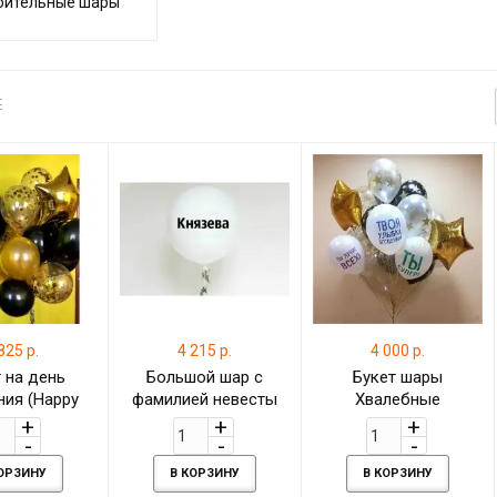
бительные шары
825 р.
4 215 р.
4 000 р.
 на день
Большой шар с
Букет шары
ия (Happy
фамилией невесты
Хвалебные
rthday)
КОРЗИНУ
В КОРЗИНУ
В КОРЗИНУ