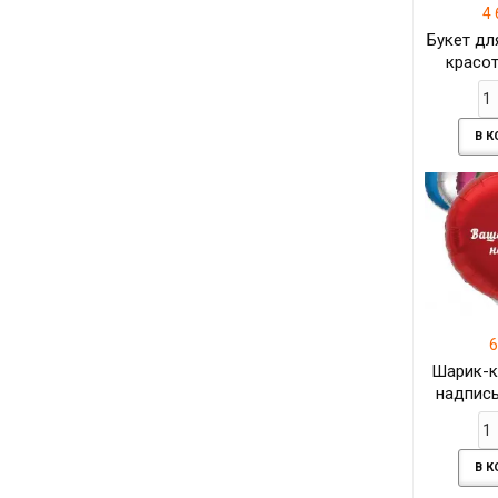
4 
Букет дл
красот
ро
В 
6
Шарик-к
надпись
В 