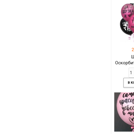
2
Оскорби
В 