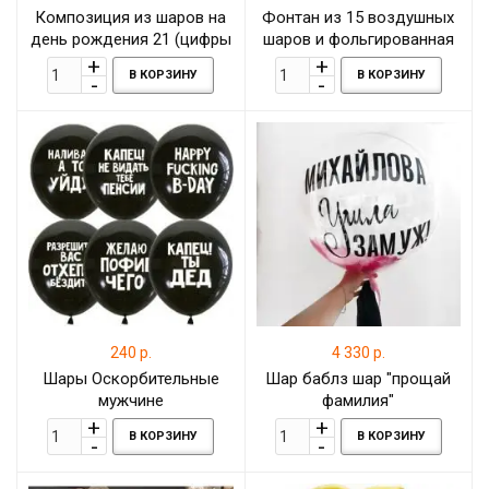
Композиция из шаров на
Фонтан из 15 воздушных
день рождения 21 (цифры
шаров и фольгированная
любые)
шар-цифра на один годик
В КОРЗИНУ
В КОРЗИНУ
240 р.
4 330 р.
Шары Оскорбительные
Шар баблз шар "прощай
мужчине
фамилия"
В КОРЗИНУ
В КОРЗИНУ