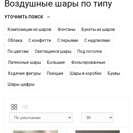
Воздушные шары по типу
УТОЧНИТЬ ПОИСК
Композиции из шаров
Фонтаны
Букеты из шаров
Облака
С конфетти
С перьями
С надписями
По цветам
Светящиеся шары
Под потолок
Латексные шары
Большие
Фольгированные
Ходячие фигуры
Поющие
Шары в коробке
Буквы
Шары-цифры