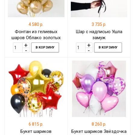
4 580 р.
3 735 р.
Фонтан из гелиевых
Шар с надписью Ушла
шаров Облако золотых
замуж
шаров хром
В КОРЗИНУ
В КОРЗИНУ
6 815 р.
8 260 р.
Букет шариков
Букет шариков Звёздочка