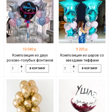
10 040 р.
9 205 р.
Композиция из двух
Композиция из шаров со
розово-голубых фонтанов
звездами тиффани
и шара-гиганта на гендер
В КОРЗИНУ
В КОРЗИНУ
-пати