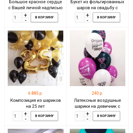
Большое красное сердце
Букет из фольгированных
с Вашей личной надписью
шаров на свадьбу с
шарами конфетти
В КОРЗИНУ
В КОРЗИНУ
6 885 р.
240 р.
Композиция из шариков
Латексные воздушные
на 25 лет
шарики на девичник с
гелием
В КОРЗИНУ
В КОРЗИНУ