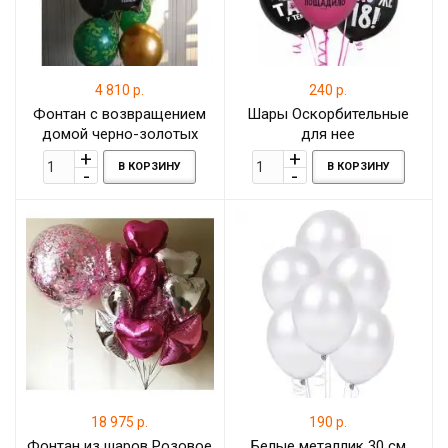
4 810 р.
240 р.
Фонтан с возвращением
Шары Оскорбительные
домой черно-золотых
для нее
шариков
В КОРЗИНУ
В КОРЗИНУ
18 975 р.
190 р.
Фонтан из шаров Розовое
Белые металлик 30 см