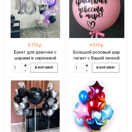
9 710 р.
4 215 р.
Букет для девочки с
Большой розовый шар
шарами в сиреневой
гигант с Вашей личной
гамме с большим шаром
надписью
В КОРЗИНУ
В КОРЗИНУ
гигантом с конфетти на 10
лет