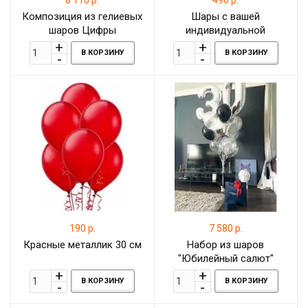
8 110 р.
490 р.
Композиция из гелиевых
Шары с вашей
шаров Цифры
индивидуальной
серебристые с
надписью
В КОРЗИНУ
В КОРЗИНУ
разноцветными шарами
хром
190 р.
7 580 р.
Красные металлик 30 см
Набор из шаров
"Юбилейный салют"
В КОРЗИНУ
В КОРЗИНУ