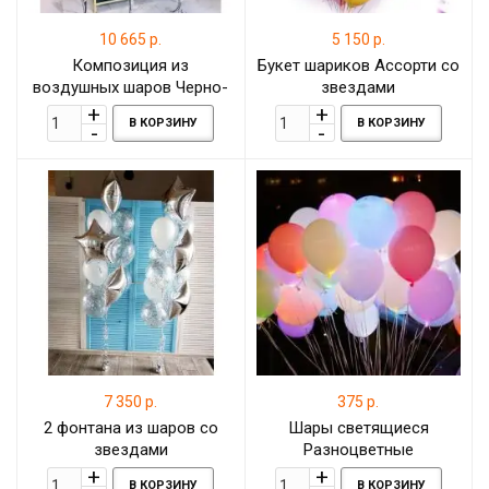
10 665 р.
5 150 р.
Композиция из
Букет шариков Ассорти со
воздушных шаров Черно-
звездами
серебрянные шары и
В КОРЗИНУ
В КОРЗИНУ
большой шар с надписью
7 350 р.
375 р.
2 фонтана из шаров со
Шары светящиеся
звездами
Разноцветные
В КОРЗИНУ
В КОРЗИНУ