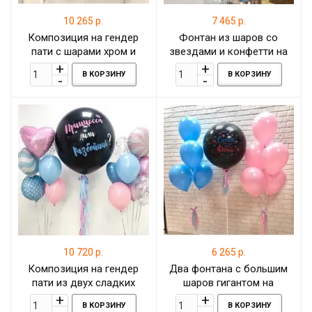
10 265 р.
7 465 р.
Композиция на гендер
Фонтан из шаров со
пати с шарами хром и
звездами и конфетти на
шаром-гигантом
определение пола
В КОРЗИНУ
В КОРЗИНУ
10 720 р.
6 265 р.
Композиция на гендер
Два фонтана с большим
пати из двух сладких
шаров гигантом на
фонтанов с леденцами и
определение пола
В КОРЗИНУ
В КОРЗИНУ
шаром-гигантом