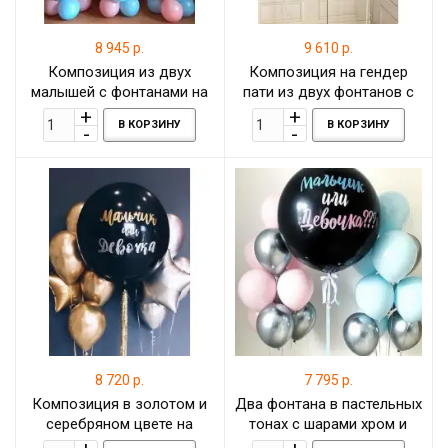
8 945 р.
9 610 р.
Композиция из двух
Композиция на гендер
малышей с фонтанами на
пати из двух фонтанов с
подставке и шаром
мраморными шарами и
В КОРЗИНУ
В КОРЗИНУ
гигантом на гендер пати
шаром-гигантом
8 720 р.
7 795 р.
Композиция в золотом и
Два фонтана в пастельных
серебряном цвете на
тонах с шарами хром и
гендер пати
шаром-гигантом на