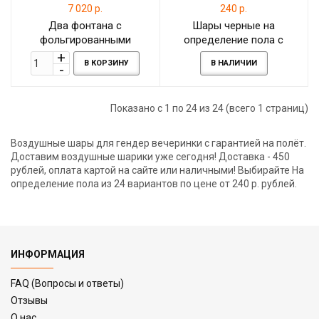
7 020 р.
240 р.
Два фонтана с
Шары черные на
фольгированными
определение пола с
звездами и шаром-
надписью Мальчик или
В КОРЗИНУ
В НАЛИЧИИ
гигантом на определение
девочка
пола
Показано с 1 по 24 из 24 (всего 1 страниц)
Воздушные шары для гендер вечеринки с гарантией на полёт.
Доставим воздушные шарики уже сегодня! Доставка - 450
рублей, оплата картой на сайте или наличными! Выбирайте На
определение пола из 24 вариантов по цене от 240 р. рублей.
ИНФОРМАЦИЯ
FAQ (Вопросы и ответы)
Отзывы
О нас