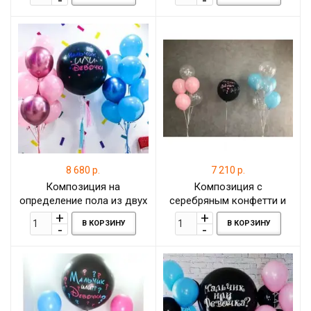
8 680 р.
7 210 р.
Композиция на
Композиция с
определение пола из двух
серебряным конфетти и
фонтанов с розовыми и
шаром-гигантом на
В КОРЗИНУ
В КОРЗИНУ
голубыми шарами хром
определение пола