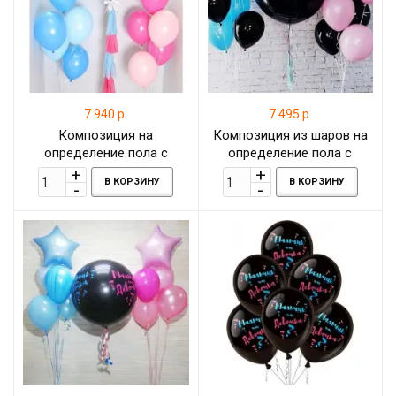
7 940 р.
7 495 р.
Композиция на
Композиция из шаров на
определение пола с
определение пола с
розовыми и голубыми
черно-розовыми и черно-
В КОРЗИНУ
В КОРЗИНУ
шарами
голубыми шарами