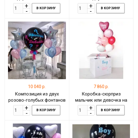
девочка
шаром-гигантом
В КОРЗИНУ
В КОРЗИНУ
10 040 р.
7 860 р.
Композиция из двух
Коробка-сюрприз
розово-голубых фонтанов
мальчик или девочка на
и шара-гиганта на гендер
гендер пати
В КОРЗИНУ
В КОРЗИНУ
-пати