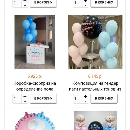
В КОРЗИНУ
В КОРЗИНУ
определение пола
5 925 р.
6 145 р.
Коробка-сюрприз на
Композиция на гендер
определение пола
пати пастельных тонов из
мальчик или девочка
двух фонтанов и шара-
В КОРЗИНУ
В КОРЗИНУ
гигинта