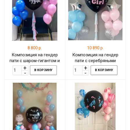
8 800 р.
10 890 р.
Композиция на гендер
Композиция на гендер
пати с шаром-гигантом и
пати с серебряными
лентой тассел и двумя
звездами и шаром-
В КОРЗИНУ
В КОРЗИНУ
фантанами с сердечками
гигантом