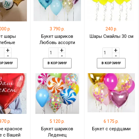
000 р.
3 790 р.
240 р.
ет шары
Букет шариков
Шары Смайлы 30 см
лебные
Любовь ассорти
КОРЗИНУ
В КОРЗИНУ
В КОРЗИНУ
870 р.
5 120 р.
6 175 р.
е красное
Букет шариков
Букет с сердцами
е с Вашей
Леденец