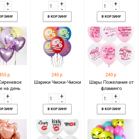
 надписью
КОРЗИНУ
В КОРЗИНУ
В КОРЗИНУ
455 р.
240 р.
240 р.
Сиреневое
Шарики Чмоки-Чмоки
Шары Пожелания от
е на день
фламинго
ждения
КОРЗИНУ
В КОРЗИНУ
В КОРЗИНУ