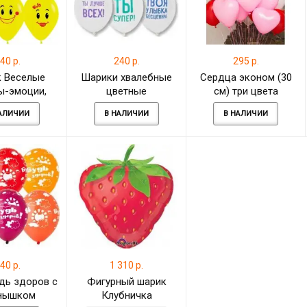
40 р.
240 р.
295 р.
 Веселые
Шарики хвалебные
Сердца эконом (30
ы-эмоции,
цветные
см) три цвета
пастель 30
АЛИЧИИ
В НАЛИЧИИ
В НАЛИЧИИ
см
40 р.
1 310 р.
дь здоров с
Фигурный шарик
нышком
Клубничка