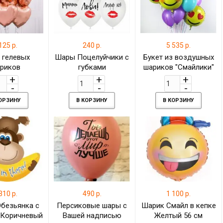
125 р.
240 р.
5 535 р.
 гелевых
Шары Поцелуйчики с
Букет из воздушных
риков
губками
шариков "Смайлики"
ированные
и разноцветное
ые сердца
ассорти
КОРЗИНУ
В КОРЗИНУ
В КОРЗИНУ
310 р.
490 р.
1 100 р.
безьянка с
Персиковые шары с
Шарик Смайл в кепке
 Коричневый
Вашей надписью
Желтый 56 см