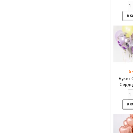
личной
В 
5 
Букет 
Сердц
ро
В 