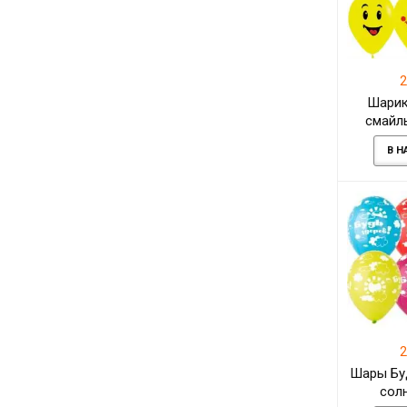
2
Шарик
смайл
желтый 
В Н
2
Шары Бу
сол