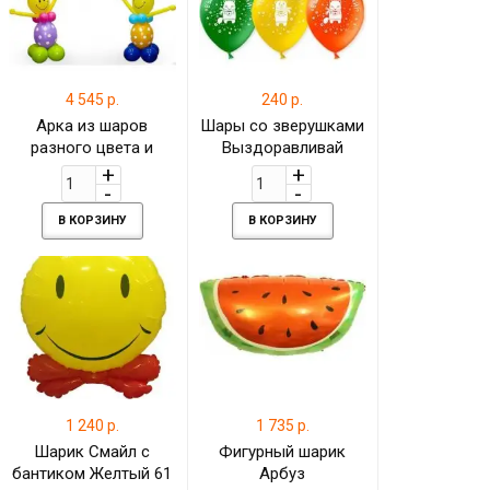
4 545 р.
240 р.
Арка из шаров
Шары со зверушками
разного цвета и
Выздоравливай
композицией
веселых смайлов, 1
метр 70 см
В КОРЗИНУ
В КОРЗИНУ
1 240 р.
1 735 р.
Шарик Смайл с
Фигурный шарик
бантиком Желтый 61
Арбуз