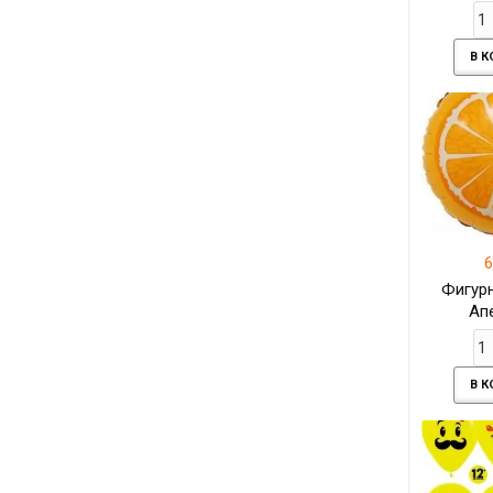
7
В 
6
Фигур
Ап
В 