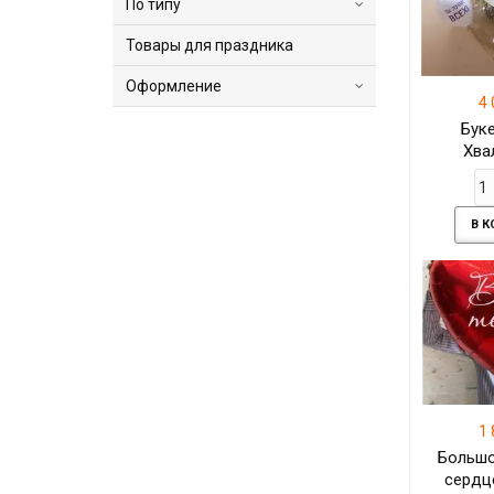
По типу
Товары для праздника
Оформление
4 
Бук
Хва
В 
1 
Большо
сердц