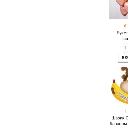
6 
Букет
ша
Фольг
розов
В 
1 
Шарик О
бананом