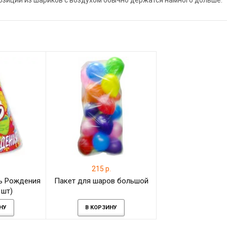
позиции из шариков с воздухом обычно держатся намного дольше.
.
215 р.
ь Рождения
Пакет для шаров большой
 шт)
НУ
В КОРЗИНУ