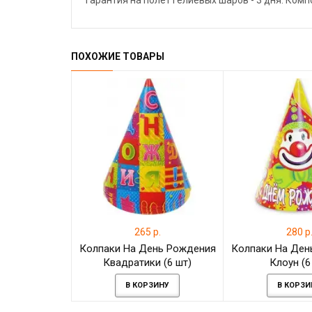
Гарантия на полёт гелиевых шаров - 3 дня. Ком
ПОХОЖИЕ ТОВАРЫ
265 р.
280 р
Колпаки На День Рождения
Колпаки На Ден
Квадратики (6 шт)
Клоун (6
В КОРЗИНУ
В КОРЗИ