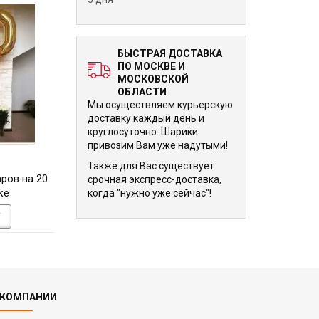
БЫСТРАЯ ДОСТАВКА
ПО МОСКВЕ И
МОСКОВСКОЙ
ОБЛАСТИ
Мы осуществляем курьерскую
доставку каждый день и
круглосуточно. Шарики
привозим Вам уже надутыми!
6 210 р.
6 210 р.
Также для Вас существует
ров на 20
Набор из шаров
Фонтан из 21-го
срочная экспресс-доставка,
ке
"Торжественный момент"
когда "нужно уже сейчас"!
У
В КОРЗИНУ
В КОРЗИНУ
 КОМПАНИИ