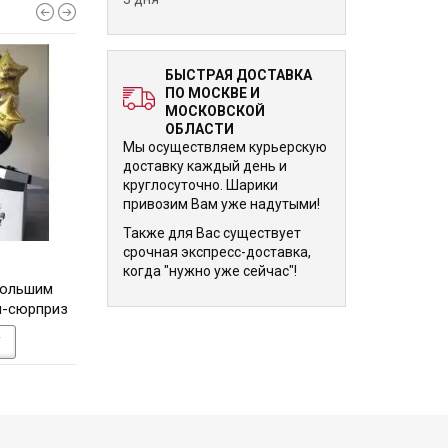
БЫСТРАЯ ДОСТАВКА
ПО МОСКВЕ И
МОСКОВСКОЙ
ОБЛАСТИ
Мы осуществляем курьерскую
доставку каждый день и
круглосуточно. Шарики
привозим Вам уже надутыми!
Также для Вас существует
срочная экспресс-доставка,
11 630 р.
11 625 р.
когда "нужно уже сейчас"!
большим
Композиция Счастливое
Детский сет из ш
й-сюрприз
детство с шариками под
большим шаром с к
рождения
потолок и цифрами
У
В КОРЗИНУ
В КОРЗИНУ
тиффани на 11 лет сыночку