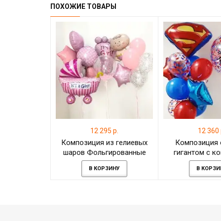
ПОХОЖИЕ ТОВАРЫ
12 295 р.
12 360 
Композиция из гелиевых
Композиция 
шаров Фольгированные
гигантом с к
шары на выпику девочки
фонтаном из
В КОРЗИНУ
В КОРЗИ
эмблемой С