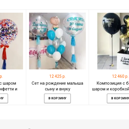
р.
12 425 р.
12 460 р.
с шаром
Сет на рождение малыша
Композиция с 
онфетти и
сыну и внуку
шаром и коробко
 шаров с
сыночку в День 
НУ
В КОРЗИНУ
В КОРЗИН
упермен