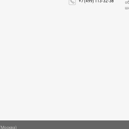
+7 (499) 113-32-38
о
ш
(Москва)