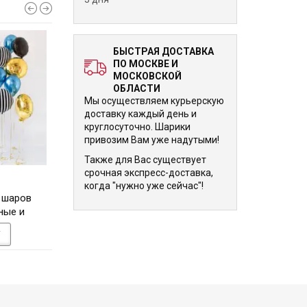
БЫСТРАЯ ДОСТАВКА
ПО МОСКВЕ И
МОСКОВСКОЙ
ОБЛАСТИ
Мы осуществляем курьерскую
доставку каждый день и
круглосуточно. Шарики
привозим Вам уже надутыми!
Также для Вас существует
срочная экспресс-доставка,
10 040 р.
10 030 р.
когда "нужно уже сейчас"!
 шаров
Набор из шаров "Россыпь
Набор из фольги
ные и
звездных конфетти"
мечта с единор
шары
У
В КОРЗИНУ
В КОРЗИНУ
строение"