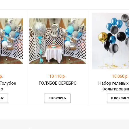
р.
10 110 р.
10 060 р.
 Голубое
ГОЛУБОЕ СЕРЕБРО
Набор гелевых
ро
Фольгирован
латексные 
НУ
В КОРЗИНУ
В КОРЗИН
"Космическое на