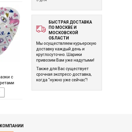
БЫСТРАЯ ДОСТАВКА
ПО МОСКВЕ И
МОСКОВСКОЙ
ОБЛАСТИ
Мы осуществляем курьерскую
доставку каждый день и
круглосуточно. Шарики
привозим Вам уже надутыми!
Также для Вас существует
670 р.
670 р.
срочная экспресс-доставка,
азки с
Шар-сердце золотое С
Шар-сердце Кот и 
когда "нужно уже сейчас"!
кретами
днем Свадьбы с голубями,
в Женский день, 8
46 см
У
В КОРЗИНУ
В КОРЗИНУ
 КОМПАНИИ