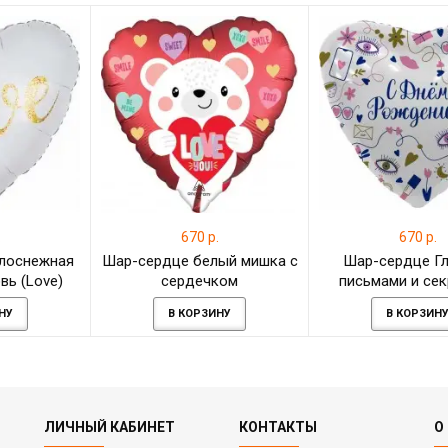
.
670 р.
670 р.
лоснежная
Шар-сердце белый мишка с
Шар-сердце Гл
вь (Love)
сердечком
письмами и се
НУ
В КОРЗИНУ
В КОРЗИН
ЛИЧНЫЙ КАБИНЕТ
КОНТАКТЫ
О