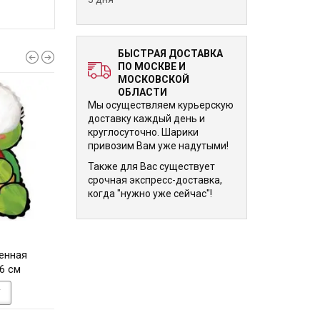
БЫСТРАЯ ДОСТАВКА
ПО МОСКВЕ И
МОСКОВСКОЙ
ОБЛАСТИ
Мы осуществляем курьерскую
доставку каждый день и
круглосуточно. Шарики
привозим Вам уже надутыми!
Также для Вас существует
срочная экспресс-доставка,
когда "нужно уже сейчас"!
1 100 р.
1 100 р.
енная
Шарик Голова Льва 61 см
Шарик Дед Мороз 
6 см
Красный 74 
У
В КОРЗИНУ
В КОРЗИНУ