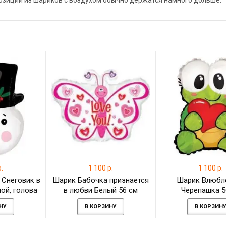
позиции из шариков с воздухом обычно держатся намного дольше.
.
1 100 р.
1 100 р.
 Снеговик в
Шарик Бабочка признается
Шарик Влюбл
ой, голова
в любви Белый 56 см
Черепашка 5
НУ
В КОРЗИНУ
В КОРЗИН