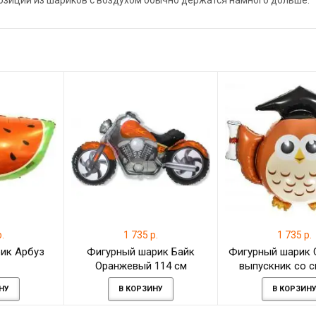
позиции из шариков с воздухом обычно держатся намного дольше.
.
1 735 р.
1 735 р.
ик Арбуз
Фигурный шарик Байк
Фигурный шарик 
Оранжевый 114 см
выпускник со 
НУ
В КОРЗИНУ
В КОРЗИН