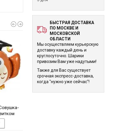
БЫСТРАЯ ДОСТАВКА
ПО МОСКВЕ И
МОСКОВСКОЙ
ОБЛАСТИ
Мы осуществляем курьерскую
доставку каждый день и
круглосуточно. Шарики
привозим Вам уже надутыми!
Также для Вас существует
срочная экспресс-доставка,
когда "нужно уже сейчас"!
1 735 р.
1 735 р.
Совушка-
Ходячая Фигура Кенгуру 99
Ходячая Фигура Ов
свитком
см
см
У
В КОРЗИНУ
В КОРЗИНУ