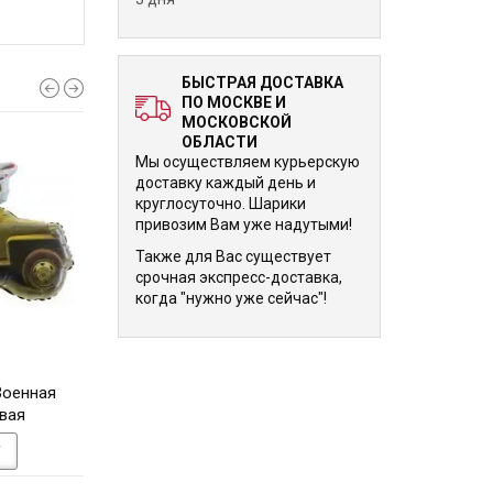
БЫСТРАЯ ДОСТАВКА
ПО МОСКВЕ И
МОСКОВСКОЙ
ОБЛАСТИ
Мы осуществляем курьерскую
доставку каждый день и
круглосуточно. Шарики
привозим Вам уже надутыми!
Также для Вас существует
срочная экспресс-доставка,
когда "нужно уже сейчас"!
1 185 р.
1 195 р.
Военная
Фигурный шарик Собачья
Ходячая Фигура Пе
вая
косточка, белая
см
У
В КОРЗИНУ
В КОРЗИНУ