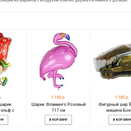
позиции из шариков с воздухом обычно держатся намного дольше.
.
1 190 р.
1 185 р.
шарик
Шарик Фламинго Розовый
Фигурный шар 
 эльф с
117 см
машина Бое
Рождество
НУ
В КОРЗИНУ
В КОРЗИН