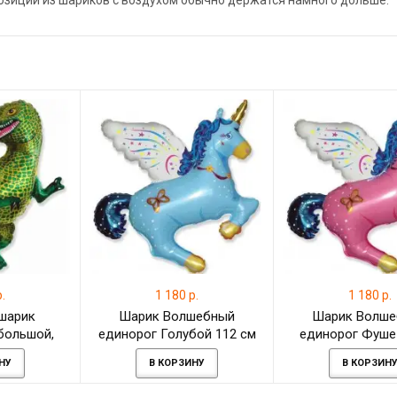
позиции из шариков с воздухом обычно держатся намного дольше.
.
1 180 р.
1 180 р.
шарик
Шарик Волшебный
Шарик Волш
большой,
единорог Голубой 112 см
единорог Фуше
цвета
НУ
В КОРЗИНУ
В КОРЗИН