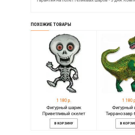
Гарантия на полёт гелиевых шаров - 3 дня. Ком
ПОХОЖИЕ ТОВАРЫ
1 180 р.
1 180 р
Фигурный шарик
Фигурный 
Приветливый скелет
Тирранозавр 
зеленого 
В КОРЗИНУ
В КОРЗИ