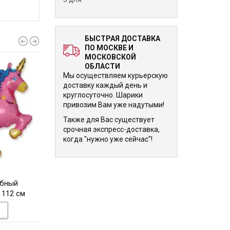
БЫСТРАЯ ДОСТАВКА
ПО МОСКВЕ И
МОСКОВСКОЙ
ОБЛАСТИ
Мы осуществляем курьерскую
доставку каждый день и
круглосуточно. Шарики
привозим Вам уже надутыми!
Также для Вас существует
срочная экспресс-доставка,
когда "нужно уже сейчас"!
1 180 р.
1 180 р.
ебный
Шарик Голова Единорога
Шарик Зебра Синий
 112 см
Фиолетовый 112 см
У
В КОРЗИНУ
В КОРЗИНУ