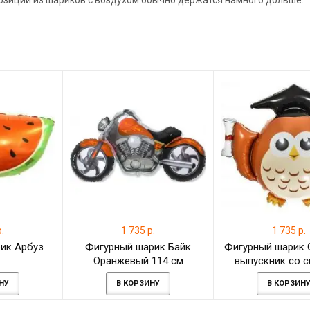
позиции из шариков с воздухом обычно держатся намного дольше.
.
1 735 р.
1 735 р.
ик Арбуз
Фигурный шарик Байк
Фигурный шарик 
Оранжевый 114 см
выпускник со 
НУ
В КОРЗИНУ
В КОРЗИН