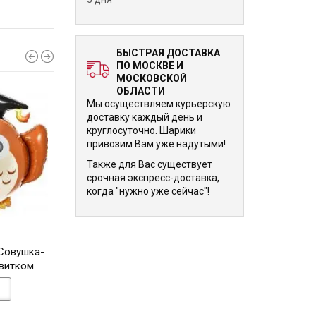
БЫСТРАЯ ДОСТАВКА
ПО МОСКВЕ И
МОСКОВСКОЙ
ОБЛАСТИ
Мы осуществляем курьерскую
доставку каждый день и
круглосуточно. Шарики
привозим Вам уже надутыми!
Также для Вас существует
срочная экспресс-доставка,
когда "нужно уже сейчас"!
1 735 р.
1 735 р.
Совушка-
Ходячая Фигура Кенгуру 99
Ходячая Фигура Ов
свитком
см
см
У
В КОРЗИНУ
В КОРЗИНУ