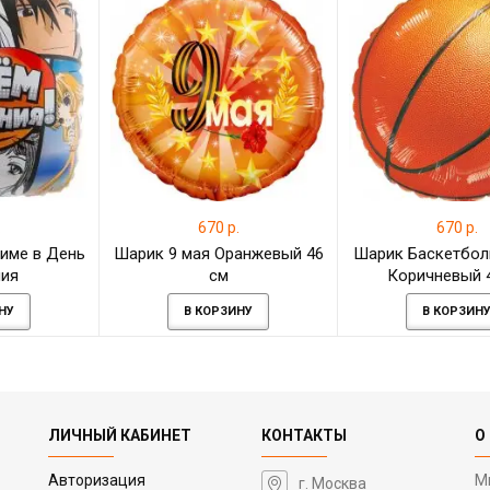
.
670 р.
670 р.
име в День
Шарик 9 мая Оранжевый 46
Шарик Баскетбол
ия
см
Коричневый 
НУ
В КОРЗИНУ
В КОРЗИН
ЛИЧНЫЙ КАБИНЕТ
КОНТАКТЫ
О
Авторизация
М
г. Москва