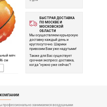
БЫСТРАЯ ДОСТАВКА
ПО МОСКВЕ И
МОСКОВСКОЙ
ОБЛАСТИ
Мы осуществляем курьерскую
доставку каждый день и
круглосуточно. Шарики
привозим Вам уже надутыми!
670 р.
670 р.
ьный мяч
Шарик Детская коляска
Шарик Детская к
Также для Вас существует
46 см
для девочки Розовый 46 см
для мальчика Гол
срочная экспресс-доставка,
когда "нужно уже сейчас"!
см
У
В КОРЗИНУ
В КОРЗИНУ
 КОМПАНИИ
ы профессионально занимаемся воздушными