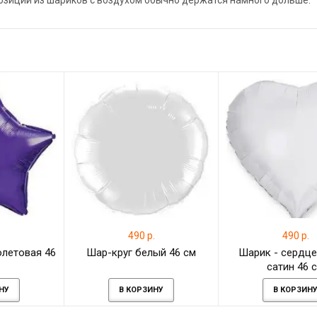
позиции из шариков с воздухом обычно держатся намного дольше.
.
490 р.
490 р.
летовая 46
Шар-круг белый 46 см
Шарик - сердце
сатин 46 
НУ
В КОРЗИНУ
В КОРЗИН