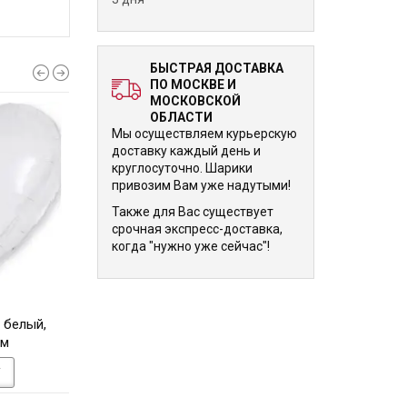
БЫСТРАЯ ДОСТАВКА
ПО МОСКВЕ И
МОСКОВСКОЙ
ОБЛАСТИ
Мы осуществляем курьерскую
доставку каждый день и
круглосуточно. Шарики
привозим Вам уже надутыми!
Также для Вас существует
срочная экспресс-доставка,
когда "нужно уже сейчас"!
490 р.
490 р.
 белый,
Шарик - сердце голубой 46
Шарик - сердце р
см
см
золото 46 с
У
В КОРЗИНУ
В КОРЗИНУ