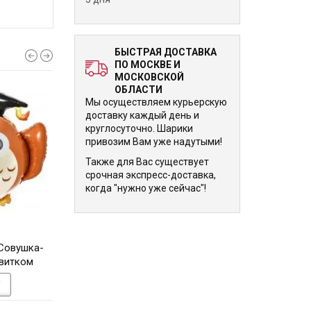
БЫСТРАЯ ДОСТАВКА
ПО МОСКВЕ И
МОСКОВСКОЙ
ОБЛАСТИ
Мы осуществляем курьерскую
доставку каждый день и
круглосуточно. Шарики
привозим Вам уже надутыми!
Также для Вас существует
срочная экспресс-доставка,
когда "нужно уже сейчас"!
1 735 р.
1 735 р.
Совушка-
Ходячая Фигура Кенгуру 99
Ходячая Фигура Ов
свитком
см
см
У
В КОРЗИНУ
В КОРЗИНУ