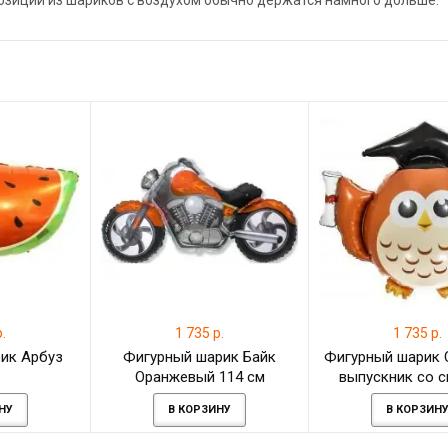
позиции из шариков с воздухом обычно держатся намного дольше.
.
1 735 р.
1 735 р.
ик Арбуз
Фигурный шарик Байк
Фигурный шарик 
Оранжевый 114 см
выпускник со 
НУ
В КОРЗИНУ
В КОРЗИН