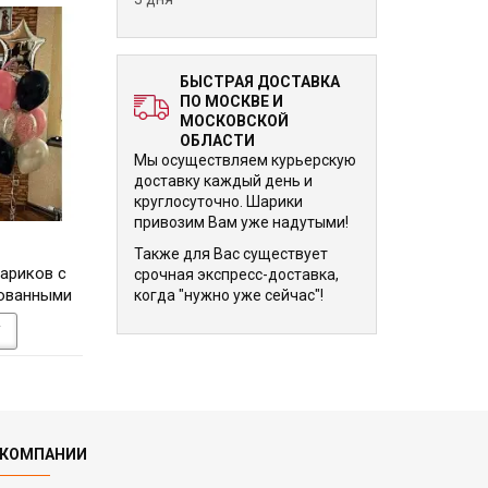
БЫСТРАЯ ДОСТАВКА
ПО МОСКВЕ И
МОСКОВСКОЙ
ОБЛАСТИ
Мы осуществляем курьерскую
доставку каждый день и
круглосуточно. Шарики
привозим Вам уже надутыми!
8 760 р.
8 760 р.
Также для Вас существует
ариков с
Набор в синем цвете из
Фонтан из фольгир
срочная экспресс-доставка,
рованными
гелиевых шариков и
шаров с цифро
когда "нужно уже сейчас"!
ми
серебряной цифры 1
У
В КОРЗИНУ
В КОРЗИНУ
 КОМПАНИИ