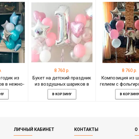
.
8 760 р.
8 760 р.
 годик из
Букет на детский праздник
Композиция из ш
ов в нежно-
из воздушных шариков в
гелием с фольги
тонах
нежных оттенках
элемента
НУ
В КОРЗИНУ
В КОРЗИН
ЛИЧНЫЙ КАБИНЕТ
КОНТАКТЫ
О