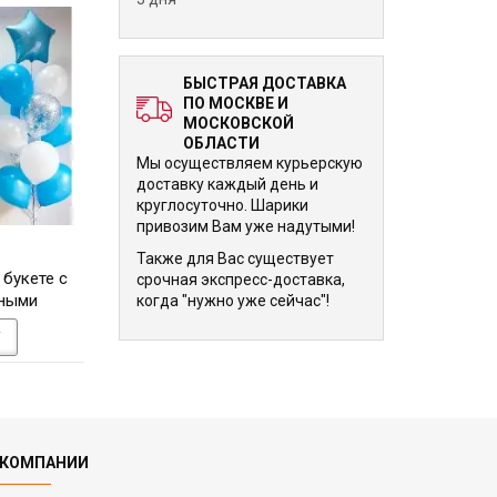
БЫСТРАЯ ДОСТАВКА
ПО МОСКВЕ И
МОСКОВСКОЙ
ОБЛАСТИ
Мы осуществляем курьерскую
доставку каждый день и
круглосуточно. Шарики
привозим Вам уже надутыми!
8 640 р.
9 015 р.
Также для Вас существует
букете с
Композиция из надувных
Букет из 21 гели
срочная экспресс-доставка,
ными
шариков с фольгированной
воздушного шар
когда "нужно уже сейчас"!
и
цифрой 1
первый день рож
У
В КОРЗИНУ
В КОРЗИНУ
 КОМПАНИИ