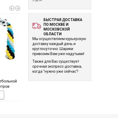
БЫСТРАЯ ДОСТАВКА
ПО МОСКВЕ И
МОСКОВСКОЙ
ОБЛАСТИ
Мы осуществляем курьерскую
доставку каждый день и
круглосуточно. Шарики
привозим Вам уже надутыми!
Также для Вас существует
срочная экспресс-доставка,
когда "нужно уже сейчас"!
10 265 р.
10 125 р.
утбольной
Фонтан Волшебная сова и
Композиция из ша
етров
шар-гигант с золотым
День Рождения ре
конфетти
года на день ро
У
В КОРЗИНУ
В КОРЗИНУ