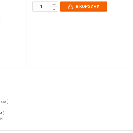
В КОРЗИНУ
 см )
м )
и.