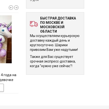
БЫСТРАЯ ДОСТАВКА
ПО МОСКВЕ И
МОСКОВСКОЙ
ОБЛАСТИ
Мы осуществляем курьерскую
доставку каждый день и
круглосуточно. Шарики
привозим Вам уже надутыми!
Также для Вас существует
срочная экспресс-доставка,
когда "нужно уже сейчас"!
6 210 р.
6 210 р.
 4 года на
Букет шаров Сатиновое
Набор из шар
девочке
золото
"Вдохновляющая К
сюита"
У
В КОРЗИНУ
В КОРЗИНУ