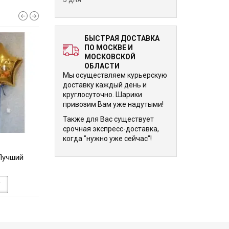
БЫСТРАЯ ДОСТАВКА
ПО МОСКВЕ И
МОСКОВСКОЙ
ОБЛАСТИ
Мы осуществляем курьерскую
доставку каждый день и
круглосуточно. Шарики
привозим Вам уже надутыми!
Также для Вас существует
срочная экспресс-доставка,
когда "нужно уже сейчас"!
4 525 р.
4 530 р.
 Лучший
Композиция из шаров
Фольгированные
«Радужный единорог»
Имена молодо
У
В КОРЗИНУ
В КОРЗИНУ