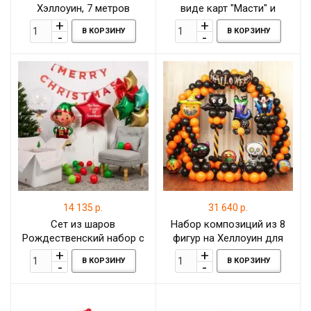
Хэллоуин, 7 метров
виде карт "Масти" и
колоды, 6 метров
В КОРЗИНУ
В КОРЗИНУ
14 135 р.
31 640 р.
Сет из шаров
Набор композиций из 8
Рождественский набор с
фигур на Хеллоуин для
Эльфом
украшения помещения
В КОРЗИНУ
В КОРЗИНУ