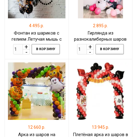
4 495 р.
2 895 р.
Фонтан из шариков с
Гирлянда из
гелием Летучая мышь с
разнокалиберных шаров
набором латексных шаров
розовых оттенков для
В КОРЗИНУ
В КОРЗИНУ
детского Хеллоуина, 1
метр
12 660 р.
13 945 р.
Арка из шаров на
Плетёная арка из шаров в