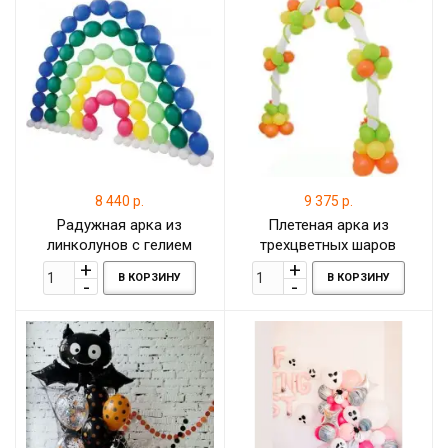
8 440 р.
9 375 р.
Радужная арка из
Плетеная арка из
линколунов с гелием
трехцветных шаров
оранжевого, салатового и
В КОРЗИНУ
В КОРЗИНУ
желтого цвета