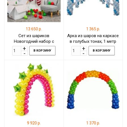
13 650 р.
1 365 р.
Сет из шариков
Арка из шаров на каркасе
Новогодний набор с
в голубых тонах, 1 метр
фольгированным шаром
В КОРЗИНУ
В КОРЗИНУ
леденец, звёздами и
шаром Баблс
9 920 р.
1 370 р.