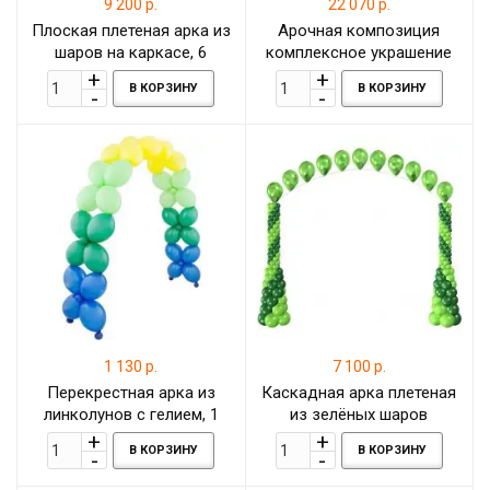
9 200 р.
22 070 р.
Плоская плетеная арка из
Арочная композиция
шаров на каркасе, 6
комплексное украшение
метров
шарами с фигурами
В КОРЗИНУ
В КОРЗИНУ
динозавриков, 6 метров
1 130 р.
7 100 р.
Перекрестная арка из
Каскадная арка плетеная
линколунов с гелием, 1
из зелёных шаров
метр
В КОРЗИНУ
В КОРЗИНУ