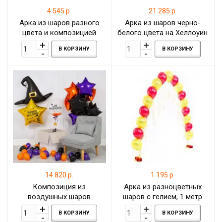
4 545 р.
21 285 р.
Арка из шаров разного
Арка из шаров черно-
цвета и композицией
белого цвета на Хеллоуин
веселых смайлов, 1 метр
"БУУ (ВОО)" с фигурами, 7
В КОРЗИНУ
В КОРЗИНУ
70 см
метров
14 820 р.
1 195 р.
Композиция из
Арка из разноцветных
воздушных шаров
шаров с гелием, 1 метр
Большая шляпа с золотой
В КОРЗИНУ
В КОРЗИНУ
звездой и