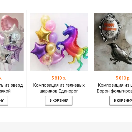
.
5 810 р.
5 810 р.
ь из звезд
Композиция из гелиевых
Композиция из 
ожкой
шариков Единорог
Ворон фольгиро
радужный со звёздами и
шаром зеркал
НУ
В КОРЗИНУ
В КОРЗИН
сердцем
Хеллоуи