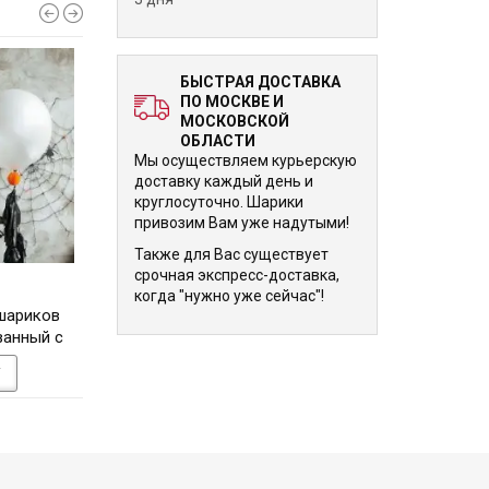
БЫСТРАЯ ДОСТАВКА
ПО МОСКВЕ И
МОСКОВСКОЙ
ОБЛАСТИ
Мы осуществляем курьерскую
доставку каждый день и
круглосуточно. Шарики
привозим Вам уже надутыми!
Также для Вас существует
срочная экспресс-доставка,
5 815 р.
5 825 р.
когда "нужно уже сейчас"!
шариков
Композиция из шаров
Букет из воздушны
ванный с
Цифра с фольгированными
"Нежные чувст
ом на
сердцами, звёздами и
фольгированные с
У
В КОРЗИНУ
В КОРЗИНУ
н
серебристыми шарами с
ассорти латексны
конфетти