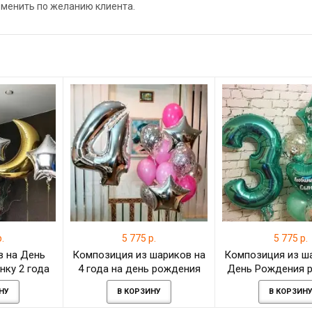
зменить по желанию клиента.
.
5 775 р.
5 775 р.
в на День
Композиция из шариков на
Композиция из ш
нку 2 года
4 года на день рождения
День Рождения р
ждения
девочке
года на день р
НУ
В КОРЗИНУ
В КОРЗИН