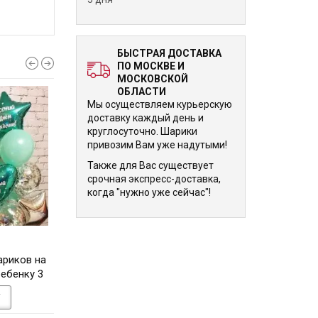
БЫСТРАЯ ДОСТАВКА
ПО МОСКВЕ И
МОСКОВСКОЙ
ОБЛАСТИ
Мы осуществляем курьерскую
доставку каждый день и
круглосуточно. Шарики
привозим Вам уже надутыми!
Также для Вас существует
срочная экспресс-доставка,
когда "нужно уже сейчас"!
5 775 р.
5 775 р.
ариков на
Композиция из шаров на
Композиция из ша
ебенку 3
День Рождения 3 года на
День Рождения ре
ождения
день рождения
года на день ро
У
В КОРЗИНУ
В КОРЗИНУ