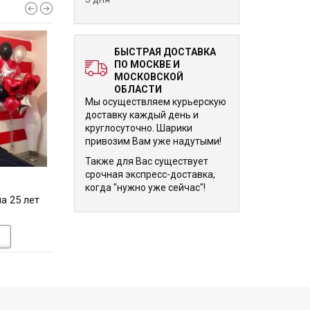
БЫСТРАЯ ДОСТАВКА
ПО МОСКВЕ И
МОСКОВСКОЙ
ОБЛАСТИ
Мы осуществляем курьерскую
доставку каждый день и
круглосуточно. Шарики
привозим Вам уже надутыми!
Также для Вас существует
срочная экспресс-доставка,
8 040 р.
8 040 р.
когда "нужно уже сейчас"!
а 25 лет
Букет из шаров на 25 лет
Гелевые шары 1
мужчине
У
В КОРЗИНУ
В КОРЗИНУ