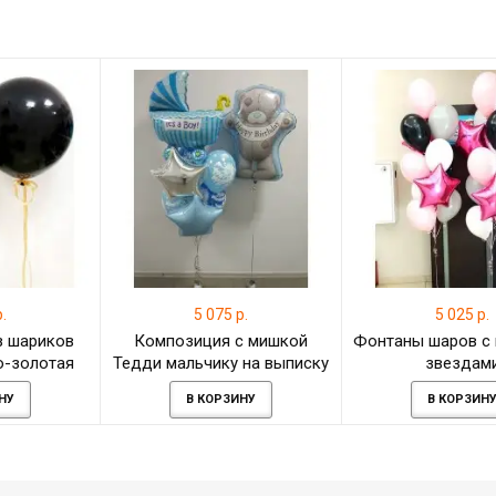
.
5 075 р.
5 025 р.
з шариков
Композиция с мишкой
Фонтаны шаров с
о-золотая
Тедди мальчику на выписку
звездам
НУ
В КОРЗИНУ
В КОРЗИН