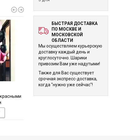
БЫСТРАЯ ДОСТАВКА
ПО МОСКВЕ И
МОСКОВСКОЙ
ОБЛАСТИ
Мы осуществляем курьерскую
доставку каждый день и
круглосуточно. Шарики
привозим Вам уже надутыми!
Также для Вас существует
срочная экспресс-доставка,
когда "нужно уже сейчас"!
5 120 р.
5 120 р.
 красными
Букет шариков Золотая
Букет шариков Л
и
Звезда
У
В КОРЗИНУ
В КОРЗИНУ