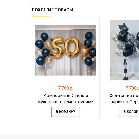
ПОХОЖИЕ ТОВАРЫ
7 760 р.
7 700 р
Композиция Стиль и
Фонтан из в
мужество с темно-синими
шариков Сер
шарами металлик на 50 лет
чёрное звёздно
В КОРЗИНУ
В КОРЗИ