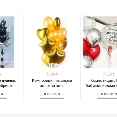
.
7 685 р.
7 655 р.
оздушных
Композиция из шаров
Композиция Л
ебристо-
золотая ночь
бабушке и маме н
е изобилие
НУ
В КОРЗИНУ
В КОРЗИН