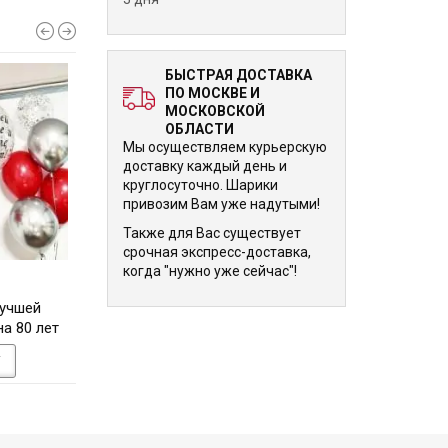
БЫСТРАЯ ДОСТАВКА
ПО МОСКВЕ И
МОСКОВСКОЙ
ОБЛАСТИ
Мы осуществляем курьерскую
доставку каждый день и
круглосуточно. Шарики
привозим Вам уже надутыми!
Также для Вас существует
срочная экспресс-доставка,
когда "нужно уже сейчас"!
7 650 р.
7 825 р.
учшей
Композиция мужчине с
2 фонтана из 29-т
а 80 лет
шоколадными шариками
У
В КОРЗИНУ
В КОРЗИНУ