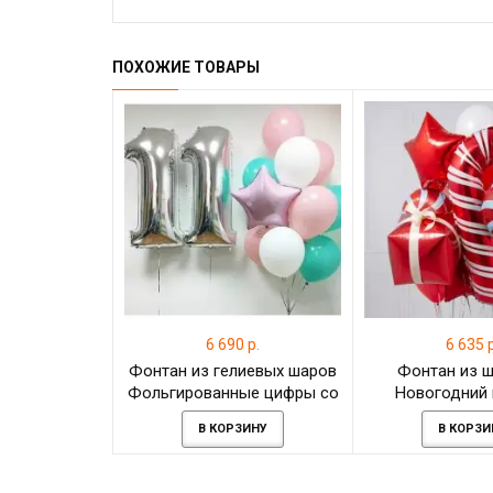
ПОХОЖИЕ ТОВАРЫ
6 690 р.
6 635 р
Фонтан из гелиевых шаров
Фонтан из 
Фольгированные цифры со
Новогодний 
звездой и латексными
фольгированн
В КОРЗИНУ
В КОРЗИ
шарами "Розовый Мохито"
леденец и з