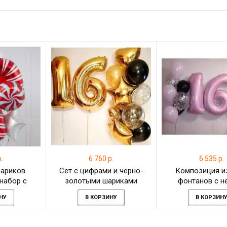
.
6 760 р.
6 535 р.
шариков
Сет с цифрами и черно-
Композиция и
набор с
золотыми шариками
фонтанов с н
ым шаром
девушке на шестнадцать
розовыми шарами
НУ
В КОРЗИНУ
В КОРЗИН
вёздами
лет