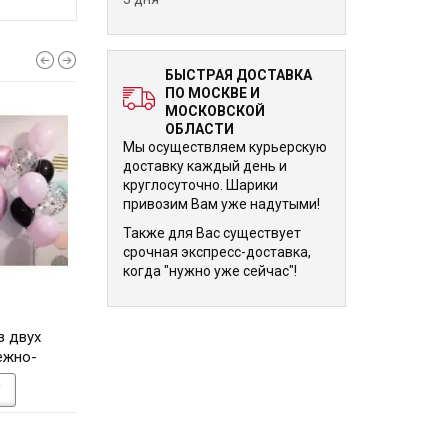
БЫСТРАЯ ДОСТАВКА
ПО МОСКВЕ И
МОСКОВСКОЙ
ОБЛАСТИ
Мы осуществляем курьерскую
доставку каждый день и
круглосуточно. Шарики
привозим Вам уже надутыми!
Также для Вас существует
срочная экспресс-доставка,
когда "нужно уже сейчас"!
6 525 р.
6 885 р.
з двух
Композиция из воздушных
2 фонтана из 35-т
ежно-
шаров Цифра на 1 сентября
 в 16 лет
со звёздами и гирляндой
У
В КОРЗИНУ
В КОРЗИНУ
из разнокалиберных шаров