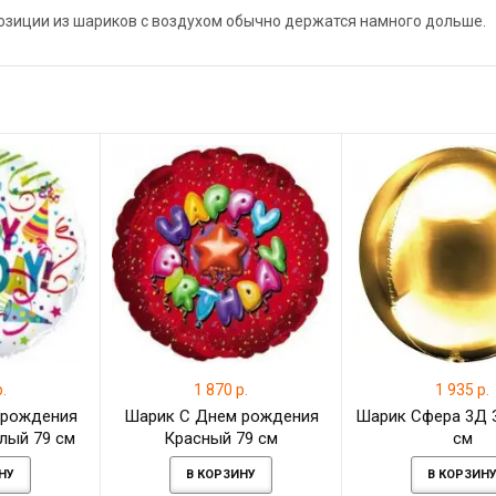
позиции из шариков с воздухом обычно держатся намного дольше.
.
1 870 р.
1 935 р.
 рождения
Шарик С Днем рождения
Шарик Сфера 3Д 
елый 79 см
Красный 79 см
см
НУ
В КОРЗИНУ
В КОРЗИН