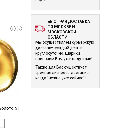
БЫСТРАЯ ДОСТАВКА
ПО МОСКВЕ И
МОСКОВСКОЙ
ОБЛАСТИ
Мы осуществляем курьерскую
доставку каждый день и
круглосуточно. Шарики
привозим Вам уже надутыми!
Также для Вас существует
срочная экспресс-доставка,
когда "нужно уже сейчас"!
1 935 р.
1 935 р.
Золото 51
Шарик Сфера 3Д Серебро
Шарик Сфера 3Д С
51 см
см
У
В КОРЗИНУ
В КОРЗИНУ