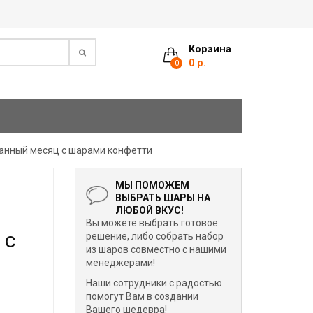
Корзина
0 р.
0
анный месяц с шарами конфетти
МЫ ПОМОЖЕМ
х
ВЫБРАТЬ ШАРЫ НА
ЛЮБОЙ ВКУС!
Вы можете выбрать готовое
 с
решение, либо собрать набор
из шаров совместно с нашими
менеджерами!
Наши сотрудники с радостью
помогут Вам в создании
Вашего шедевра!