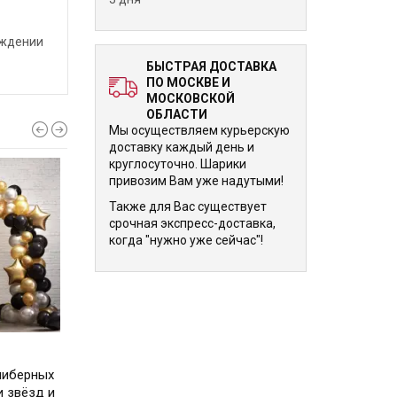
рждении
БЫСТРАЯ ДОСТАВКА
ПО МОСКВЕ И
МОСКОВСКОЙ
ОБЛАСТИ
Мы осуществляем курьерскую
доставку каждый день и
круглосуточно. Шарики
привозим Вам уже надутыми!
Также для Вас существует
срочная экспресс-доставка,
когда "нужно уже сейчас"!
22 070 р.
19 265 р.
либерных
Арочная композиция
Композиция из ш
и звёзд и
комплексное украшение
Бело-золотое ас