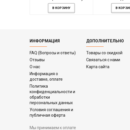
"БУУ (ВОО)" с фигурами, 7
фольгированным
В КОРЗИНУ
В КОРЗИ
метров
звёзда
ИНФОРМАЦИЯ
ДОПОЛНИТЕЛЬНО
FAQ (Вопросы и ответы)
Товары со скидкой
Отзывы
Связаться с нами
О нас
Карта сайта
Информация о
доставке, оплате
Политика
конфиденциальности и
обработки
персональных данных
Условия соглашения и
публичная оферта
Мы принимаем к оплате