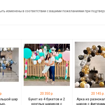
 быть изменены в соответствии с вашими пожеланиями при подтве
р.
20 350 р.
20 145 р.
ольшой шар
Букет из 4 букетов и 2
Арка из разнока
сью,
круглых шариков с
шаров с фигурам