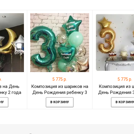
.
5 775 р.
5 775 р.
в на День
Композиция из шариков на
Композиция из 
нку 2 года
День Рождения ребенку 3
День Рождения 3
ждения
года на день рождения
день рожде
НУ
В КОРЗИНУ
В КОРЗИН