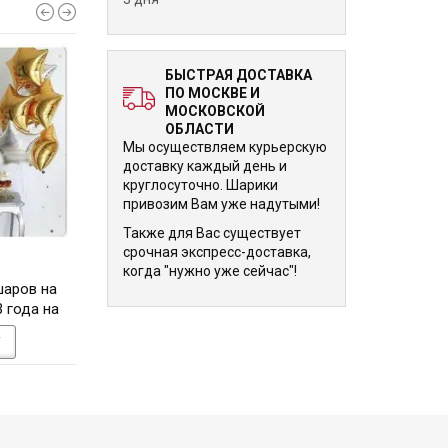
БЫСТРАЯ ДОСТАВКА
ПО МОСКВЕ И
МОСКОВСКОЙ
ОБЛАСТИ
Мы осуществляем курьерскую
доставку каждый день и
круглосуточно. Шарики
привозим Вам уже надутыми!
Также для Вас существует
срочная экспресс-доставка,
5 775 р.
5 775 р.
когда "нужно уже сейчас"!
шаров на
Композиция из шаров на
Фонтан Нежность и
 года на
День Рождения ребенку 2
с единорожк
ния
года на день рождения
У
В КОРЗИНУ
В КОРЗИНУ