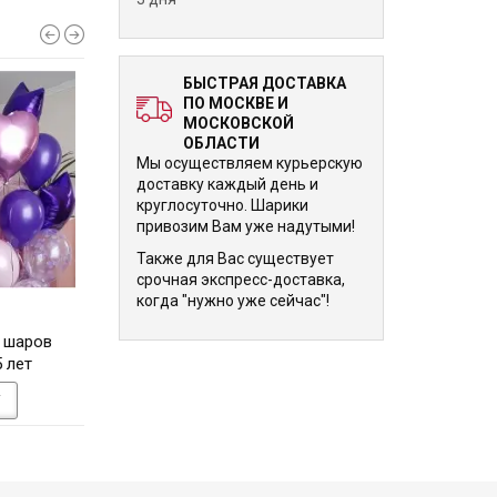
БЫСТРАЯ ДОСТАВКА
ПО МОСКВЕ И
МОСКОВСКОЙ
ОБЛАСТИ
Мы осуществляем курьерскую
доставку каждый день и
круглосуточно. Шарики
привозим Вам уже надутыми!
Также для Вас существует
срочная экспресс-доставка,
когда "нужно уже сейчас"!
8 800 р.
8 945 р.
 шаров
Шар Бабл (bubble) с
Облако шаров 5 
 лет
перьями для мальчика на 5
цифрой золот
лет
У
В КОРЗИНУ
В КОРЗИНУ