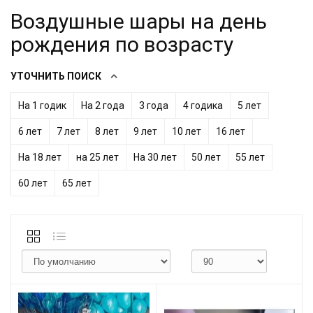
Воздушные шары на день
рождения по возрасту
УТОЧНИТЬ ПОИСК
На 1 годик
На 2 года
3 года
4 годика
5 лет
6 лет
7 лет
8 лет
9 лет
10 лет
16 лет
На 18 лет
на 25 лет
На 30 лет
50 лет
55 лет
60 лет
65 лет