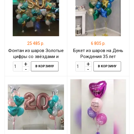
25 485 р.
6 805 р.
Фонтан из шаров Золотые
Букет из шаров на День
цифры со звёздами и
Рождения 35 лет
большими шарами в
В КОРЗИНУ
В КОРЗИНУ
бирюзово-золотых тонах