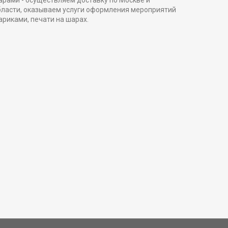
арами - осуществляем доставку по Москве и
бласти, оказываем услуги оформления мероприятий
ариками, печати на шарах.