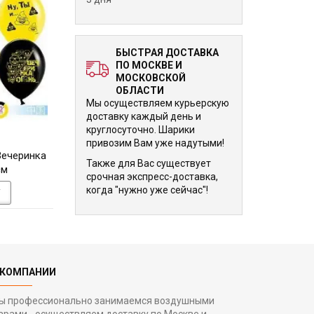
БЫСТРАЯ ДОСТАВКА
ПО МОСКВЕ И
МОСКОВСКОЙ
ОБЛАСТИ
Мы осуществляем курьерскую
доставку каждый день и
круглосуточно. Шарики
240 р.
240 р.
привозим Вам уже надутыми!
Вечеринка
Облако шариков Горошек
Облако шариков 
Также для Вас существует
см
30 см
счастья
срочная экспресс-доставка,
когда "нужно уже сейчас"!
У
В КОРЗИНУ
В КОРЗИНУ
 КОМПАНИИ
ы профессионально занимаемся воздушными