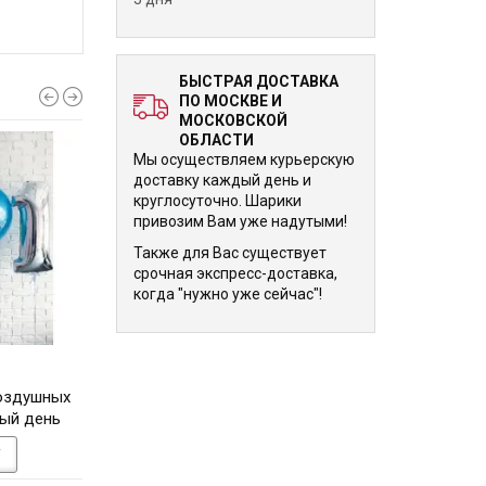
БЫСТРАЯ ДОСТАВКА
ПО МОСКВЕ И
МОСКОВСКОЙ
ОБЛАСТИ
Мы осуществляем курьерскую
доставку каждый день и
круглосуточно. Шарики
привозим Вам уже надутыми!
Также для Вас существует
срочная экспресс-доставка,
когда "нужно уже сейчас"!
7 330 р.
7 370 р.
оздушных
Композиция из гелиевых
Композиция из ш
вый день
шариков, фольгированных
гелием в небесно-
альчика
элементов и конфетти
цвете с цифрой и 
У
В КОРЗИНУ
В КОРЗИНУ