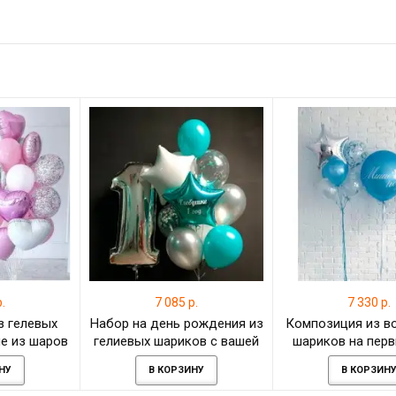
.
7 085 р.
7 330 р.
з гелевых
Набор на день рождения из
Композиция из в
е из шаров
гелиевых шариков с вашей
шариков на пер
зефир"
надписью
рождения для м
НУ
В КОРЗИНУ
В КОРЗИН