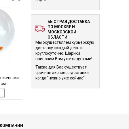
БЫСТРАЯ ДОСТАВКА
ПО МОСКВЕ И
МОСКОВСКОЙ
ОБЛАСТИ
Мы осуществляем курьерскую
доставку каждый день и
круглосуточно. Шарики
привозим Вам уже надутыми!
Также для Вас существует
2 830 р.
2 830 р.
срочная экспресс-доставка,
анжевыми
Шар-пузырь с розовыми
Шар-пузырь с с
когда "нужно уже сейчас"!
 см
перьями 60 см
перьями 60 с
У
В КОРЗИНУ
В КОРЗИНУ
 КОМПАНИИ