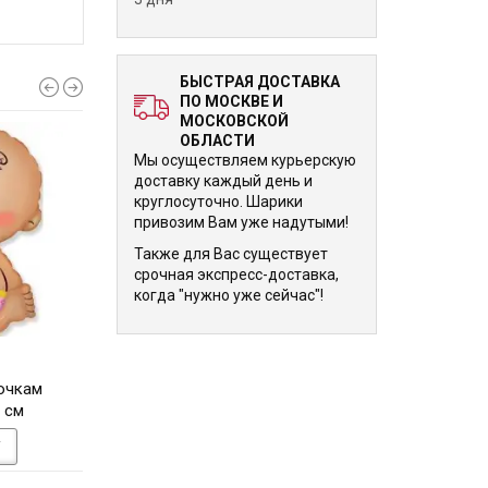
БЫСТРАЯ ДОСТАВКА
ПО МОСКВЕ И
МОСКОВСКОЙ
ОБЛАСТИ
Мы осуществляем курьерскую
доставку каждый день и
круглосуточно. Шарики
привозим Вам уже надутыми!
Также для Вас существует
срочная экспресс-доставка,
когда "нужно уже сейчас"!
1 240 р.
1 240 р.
очкам
Подарок девочке Розовый
Подарок мальчику 
 см
71см
71 см
У
В КОРЗИНУ
В КОРЗИНУ