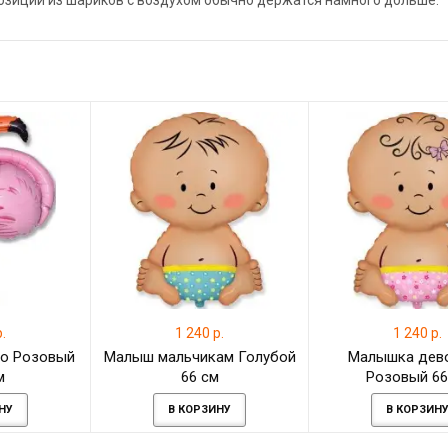
позиции из шариков с воздухом обычно держатся намного дольше.
.
1 240 р.
1 240 р.
о Розовый
Малыш мальчикам Голубой
Малышка дев
м
66 см
Розовый 66
НУ
В КОРЗИНУ
В КОРЗИН