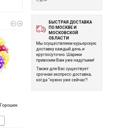
БЫСТРАЯ ДОСТАВКА
ПО МОСКВЕ И
МОСКОВСКОЙ
ОБЛАСТИ
Мы осуществляем курьерскую
доставку каждый день и
круглосуточно. Шарики
привозим Вам уже надутыми!
Также для Вас существует
срочная экспресс-доставка,
когда "нужно уже сейчас"!
240 р.
240 р.
 Горошек
Облако шариков Малыш 30
Облако шарик
см
Медвежата 30
У
В КОРЗИНУ
В КОРЗИНУ