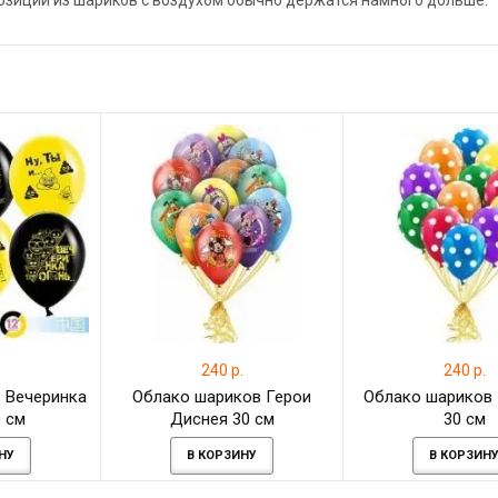
позиции из шариков с воздухом обычно держатся намного дольше.
.
240 р.
240 р.
 Вечеринка
Облако шариков Герои
Облако шариков
0 см
Диснея 30 см
30 см
НУ
В КОРЗИНУ
В КОРЗИН