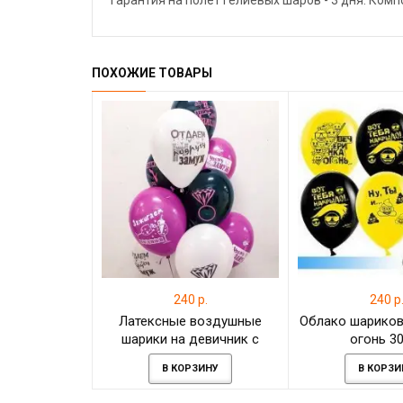
Гарантия на полёт гелиевых шаров - 3 дня. Ком
ПОХОЖИЕ ТОВАРЫ
240 р.
240 р
Латексные воздушные
Облако шариков
шарики на девичник с
огонь 3
гелием
В КОРЗИНУ
В КОРЗИ