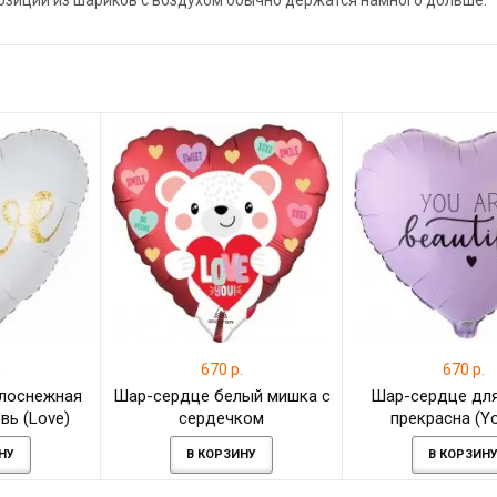
позиции из шариков с воздухом обычно держатся намного дольше.
.
670 р.
670 р.
лоснежная
Шар-сердце белый мишка с
Шар-сердце для
вь (Love)
сердечком
прекрасна (Yo
beautiful), нежно
НУ
В КОРЗИНУ
В КОРЗИН