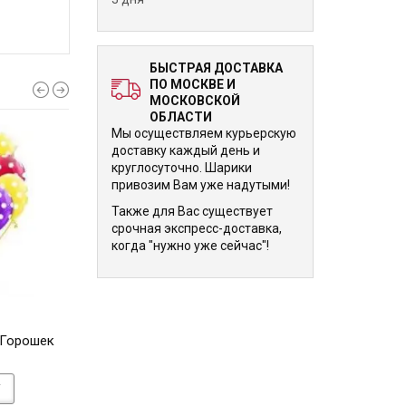
БЫСТРАЯ ДОСТАВКА
ПО МОСКВЕ И
МОСКОВСКОЙ
ОБЛАСТИ
Мы осуществляем курьерскую
доставку каждый день и
круглосуточно. Шарики
привозим Вам уже надутыми!
Также для Вас существует
срочная экспресс-доставка,
когда "нужно уже сейчас"!
240 р.
240 р.
 Горошек
Облако шариков Малыш 30
Облако шарик
см
Медвежата 30
У
В КОРЗИНУ
В КОРЗИНУ