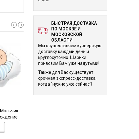
БЫСТРАЯ ДОСТАВКА
ПО МОСКВЕ И
МОСКОВСКОЙ
ОБЛАСТИ
Мы осуществляем курьерскую
доставку каждый день и
круглосуточно. Шарики
привозим Вам уже надутыми!
Также для Вас существует
срочная экспресс-доставка,
когда "нужно уже сейчас"!
1 310 р.
1 310 р.
 Мальчик
Фигурный шарик Совуня
Фигурный шарик 
рождение
оранжевая
серая, спяща
У
В КОРЗИНУ
В КОРЗИНУ