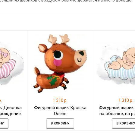
позиции из шариков с воздухом обычно держатся намного дольше.
.
1 310 р.
1 310 р.
к Девочка
Фигурный шарик Крошка
Фигурный шарик
а рождение
Олень
на облачке, на 
ка
ребенка
НУ
В КОРЗИНУ
В КОРЗИН