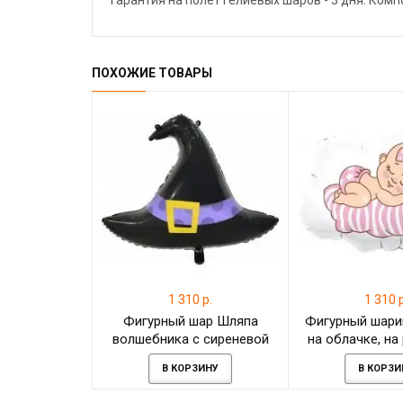
Гарантия на полёт гелиевых шаров - 3 дня. Ком
ПОХОЖИЕ ТОВАРЫ
1 310 р.
1 310 р
Фигурный шар Шляпа
Фигурный шари
волшебника с сиреневой
на облачке, н
ленточкой
ребен
В КОРЗИНУ
В КОРЗИ