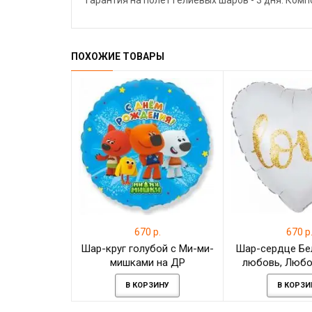
Гарантия на полёт гелиевых шаров - 3 дня. Ком
ПОХОЖИЕ ТОВАРЫ
670 р.
670 р
Шар-круг голубой с Ми-ми-
Шар-сердце Бе
мишками на ДР
любовь, Любо
В КОРЗИНУ
В КОРЗИ