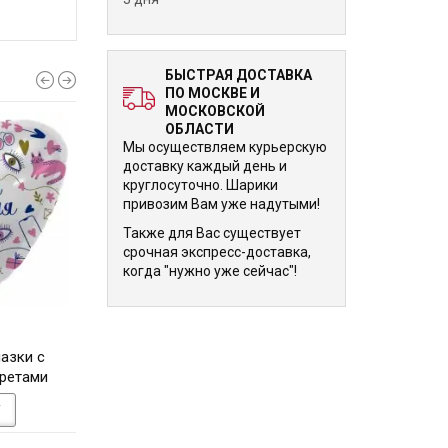
БЫСТРАЯ ДОСТАВКА
ПО МОСКВЕ И
МОСКОВСКОЙ
ОБЛАСТИ
Мы осуществляем курьерскую
доставку каждый день и
круглосуточно. Шарики
привозим Вам уже надутыми!
Также для Вас существует
срочная экспресс-доставка,
когда "нужно уже сейчас"!
670 р.
670 р.
азки с
Шар-сердце для нее Ты
Шар-сердце золо
кретами
прекрасна (You are
днем Свадьбы с го
beautiful), нежно-сиреневое
46 см
У
В КОРЗИНУ
В КОРЗИНУ