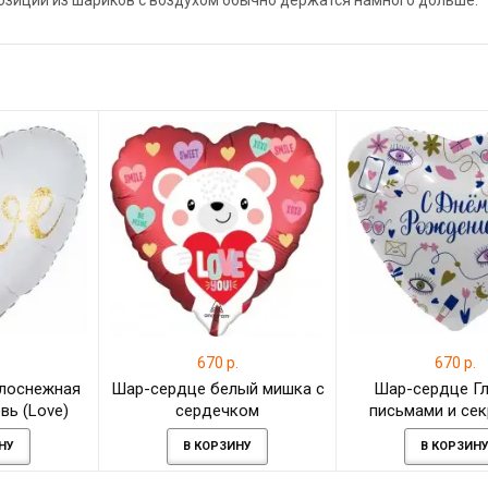
позиции из шариков с воздухом обычно держатся намного дольше.
.
670 р.
670 р.
лоснежная
Шар-сердце белый мишка с
Шар-сердце Гл
вь (Love)
сердечком
письмами и се
НУ
В КОРЗИНУ
В КОРЗИН