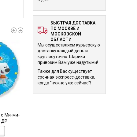
БЫСТРАЯ ДОСТАВКА
ПО МОСКВЕ И
МОСКОВСКОЙ
ОБЛАСТИ
Мы осуществляем курьерскую
доставку каждый день и
круглосуточно. Шарики
привозим Вам уже надутыми!
Также для Вас существует
срочная экспресс-доставка,
когда "нужно уже сейчас"!
670 р.
670 р.
 с Ми-ми-
Шар-сердце Глазки с
Шарик 9 мая Оранж
 ДР
письмами и секретами
см
У
В КОРЗИНУ
В КОРЗИНУ