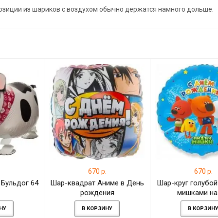
позиции из шариков с воздухом обычно держатся намного дольше.
.
670 р.
670 р.
 Бульдог 64
Шар-квадрат Аниме в День
Шар-круг голубой
рождения
мишками на
НУ
В КОРЗИНУ
В КОРЗИН