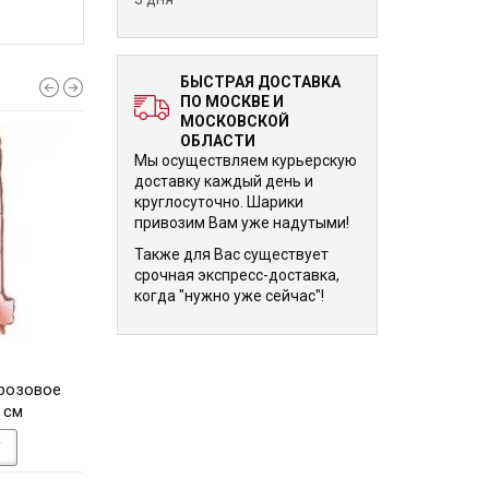
БЫСТРАЯ ДОСТАВКА
ПО МОСКВЕ И
МОСКОВСКОЙ
ОБЛАСТИ
Мы осуществляем курьерскую
доставку каждый день и
круглосуточно. Шарики
привозим Вам уже надутыми!
Также для Вас существует
срочная экспресс-доставка,
когда "нужно уже сейчас"!
1 570 р.
1 570 р.
розовое
Шарик Цифра 1 серебро
Шарик цифра 1 Т
 см
102 см
102 см
У
В КОРЗИНУ
В КОРЗИНУ