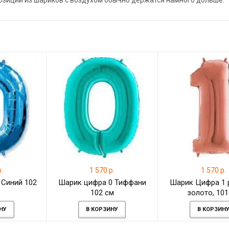
позиции из шариков с воздухом обычно держатся намного дольше.
.
1 570 р.
1 570 р.
 Синий 102
Шарик цифра 0 Тиффани
Шарик Цифра 1 
102 см
золото, 101
НУ
В КОРЗИНУ
В КОРЗИН