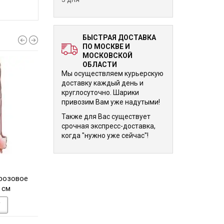
БЫСТРАЯ ДОСТАВКА
ПО МОСКВЕ И
МОСКОВСКОЙ
ОБЛАСТИ
Мы осуществляем курьерскую
доставку каждый день и
круглосуточно. Шарики
привозим Вам уже надутыми!
Также для Вас существует
срочная экспресс-доставка,
когда "нужно уже сейчас"!
1 570 р.
1 570 р.
розовое
Шарик Цифра 1 серебро
Шарик цифра 1 Т
 см
102 см
102 см
У
В КОРЗИНУ
В КОРЗИНУ