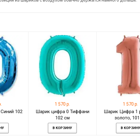
позиции из шариков с воздухом обычно держатся намного дольше.
.
1 570 р.
1 570 р.
 Синий 102
Шарик цифра 0 Тиффани
Шарик Цифра 1 
102 см
золото, 101
НУ
В КОРЗИНУ
В КОРЗИН