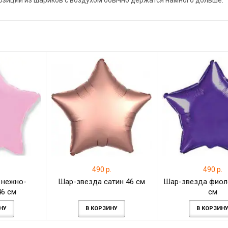
позиции из шариков с воздухом обычно держатся намного дольше.
.
490 р.
490 р.
 нежно-
Шар-звезда сатин 46 см
Шар-звезда фиол
46 см
см
НУ
В КОРЗИНУ
В КОРЗИН