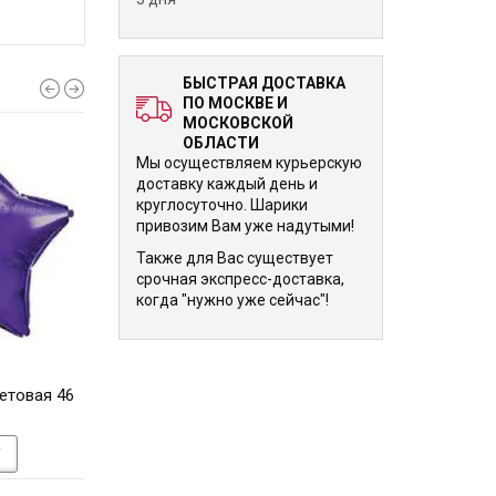
БЫСТРАЯ ДОСТАВКА
ПО МОСКВЕ И
МОСКОВСКОЙ
ОБЛАСТИ
Мы осуществляем курьерскую
доставку каждый день и
круглосуточно. Шарики
привозим Вам уже надутыми!
Также для Вас существует
срочная экспресс-доставка,
когда "нужно уже сейчас"!
490 р.
490 р.
етовая 46
Шар-круг белый 46 см
Шарик Звезда Ан
золото 46 с
У
В КОРЗИНУ
В КОРЗИНУ