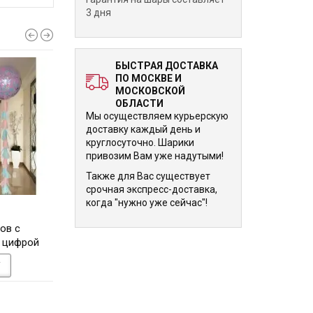
3 дня
БЫСТРАЯ ДОСТАВКА
ПО МОСКВЕ И
МОСКОВСКОЙ
ОБЛАСТИ
Мы осуществляем курьерскую
доставку каждый день и
круглосуточно. Шарики
привозим Вам уже надутыми!
Также для Вас существует
срочная экспресс-доставка,
когда "нужно уже сейчас"!
17 770 р.
23 680 р.
ов с
Букет на день рождения
Букет из 2 букетов,
 цифрой
девочки из шаров и
шариков и флами
элементов из фольги
фольги
У
В КОРЗИНУ
В КОРЗИНУ