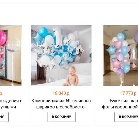
р.
18 040 р.
17 770 р.
рождения с
Композиция из 50 гелиевых
Букет из шар
руглыми
шариков в серебристо-
фольгированной
и
голубом цвете
НУ
В КОРЗИНУ
В КОРЗИН