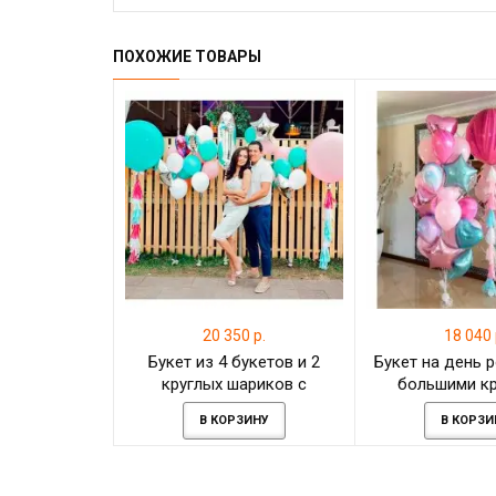
ПОХОЖИЕ ТОВАРЫ
20 350 р.
18 040 
Букет из 4 букетов и 2
Букет на день 
круглых шариков с
большими к
кисточками на один годик
шарам
В КОРЗИНУ
В КОРЗИ